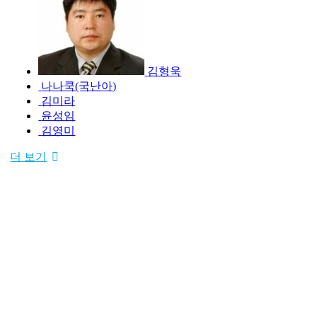
김형욱
나나쿡(국난아)
김미라
윤성임
김영미
더 보기