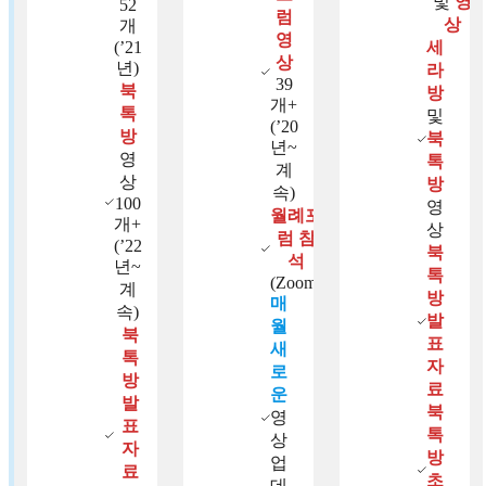
및
영
52
럼
상
개
영
(’21
세
상
년)
라
39
북
방
개+
톡
및
(’20
방
북
년~
영
톡
계
상
방
속)
100
영
월례포
개+
상
럼 참
(’22
북
석
년~
톡
(Zoom)
계
방
매
속)
발
월
북
표
새
톡
자
로
방
료
운
발
북
영
표
톡
상
자
방
업
료
초
데