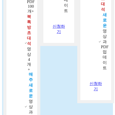
PDF
대
이
100
석
트
개+
새
북
로
톡
운
신청하
방
영
기
초
상
대
과
석
PDF
영
업
상
데
4
이
개
트
+
매
주
신청하
새
기
로
운
영
상
과