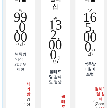
십
₩
₩
99
16
₩
13
,0
5,
2,
00
00
00
0
(1년)
0
(1
년)
북톡방
(1
영상 +
년)
북톡방
PDF 무
+
월례
제한
월례포
포럼
럼
참석
및 영상
세
월례포
라
럼 참
방
월
석
영
례
(Zoom)
상
포