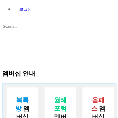
로그인
Search
for:
Close
search
멤버십 안내
북톡
월례
올패
방
멤
포럼
스
멤
버십
멤버
버십