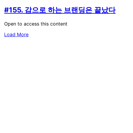
#155. 감으로 하는 브랜딩은 끝났다
Open to access this content
Load More