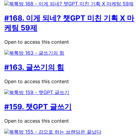
#168. 이게 되네? 챗GPT 미친 기획 X 마
케팅 59제
Open to access this content
#163. 글쓰기의 힘
Open to access this content
#159. 챗GPT 글쓰기
Open to access this content