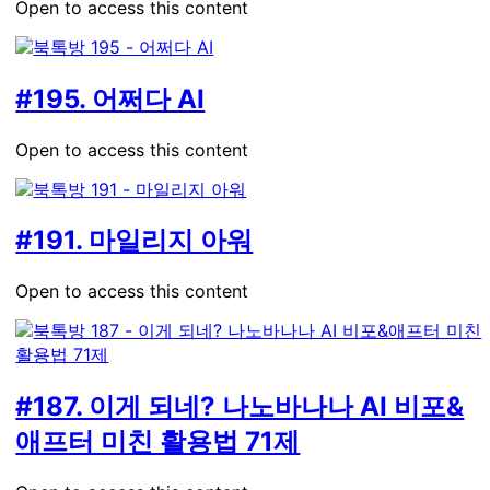
Open to access this content
#195. 어쩌다 AI
Open to access this content
#191. 마일리지 아워
Open to access this content
#187. 이게 되네? 나노바나나 AI 비포&
애프터 미친 활용법 71제