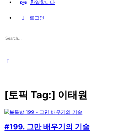
환영합니다
로그인
Search
for:
Close
search
[토픽 Tag:]
이태원
#199. 그만 배우기의 기술