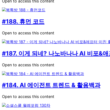
Open to access this content
#188. 휴먼 코드
Open to access this content
#187. 이게 되네? 나노바나나 AI 비포&
Open to access this content
#184. AI 에이전트 트렌드 & 활용백과
Open to access this content