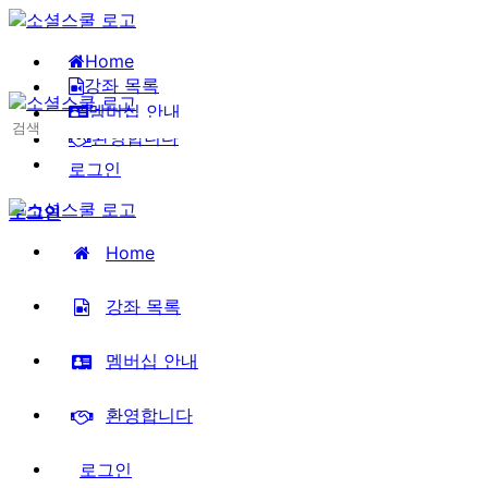
Toggle
Side
Home
Panel
강좌 목록
멤버십 안내
Search
환영합니다
for:
로그인
More
로그인
options
Home
강좌 목록
멤버십 안내
환영합니다
로그인