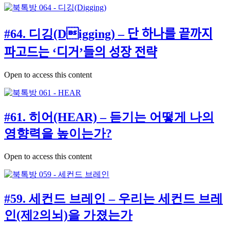
#64. 디깅(Digging) – 단 하나를 끝까지
파고드는 ‘디거’들의 성장 전략
Open to access this content
#61. 히어(HEAR) – 듣기는 어떻게 나의
영향력을 높이는가?
Open to access this content
#59. 세컨드 브레인 – 우리는 세컨드 브레
인(제2의뇌)을 가졌는가