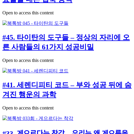
Open to access this content
#45. 타이탄의 도구들 – 정상의 자리에 오
른 사람들의 61가지 성공비밀
Open to access this content
#41. 세렌디피티 코드 – 부와 성공 뒤에 숨
겨진 행운의 과학
Open to access this content
#33. 게으르다는 착각 – 우리는 왜 게으름을