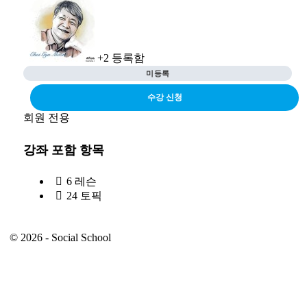
계방법
#53. 다 팔아버리는 백억짜리 카피 대전 – 무조건 팔리는 효
과적 카피 작성요령 100가지
#48. 레버리지 – 자본주의 속에 숨겨진 부의 비밀
#50. 그래서 브랜딩이 필요합니다 – 수많은 이름 중에 단 하
+2
등록함
나의 브랜드가 되기 위한 방법
미등록
#47. 떠난 고객도 다시 돌아오게 하는 10가지 질문
수강 신청
#49. 리:티핑 포인트 – 위기 극복의 11가지 반전 포인트와 45
가지 실전 전략
회원 전용
#46. 스토리의 과학 – 비즈니스 현장에서 써먹는 팔리는 스
토리의 4가지 공식
강좌 포함 항목
#45. 타이탄의 도구들 – 정상의 자리에 오른 사람들의 61가
6 레슨
지 성공비밀
24 토픽
© 2026 - Social School