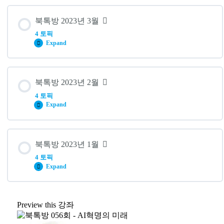
#64. 디깅(Digging) – 단 하나를 끝까지 파고드는 ‘디거’들의 성
장 전략
레슨 내용
#66. 네이버쇼핑 스스로 상위노출하라 – 네이버쇼핑 스마트
북톡방 2023년 3월
스토어 1페이지 상위노출 전략
0% 완료
0/4 단계
4 토픽
#63. 진짜 챗GPT 활용법 – 진짜 챗GPT 활용법
Expand
#65. 면역력 – 건강멘토 박민수 박사의 면역력 100문 100답
#60. 뇌, 욕망의 비밀을 풀다 – 인간의 소비심리를 지배하는
뇌과학의 비밀
레슨 내용
#62. 당신의 뇌는 최적화를 원한다 – 뇌속 필수 호르몬들을
북톡방 2023년 2월
최적화시키는 7가지 실천법
0% 완료
0/4 단계
4 토픽
#59. 세컨드 브레인 – 우리는 세컨드 브레인(제2의뇌)을 가
Expand
졌는가
#61. 히어(HEAR) – 듣기는 어떻게 나의 영향력을 높이는가?
#56. AI 혁명의 미래 – 인공지능 혁명 시대를 맞이하는 우리
의 자세
레슨 내용
#58. 챗GPT 사용설명서 – 일주일 안에 챗GPT 프롬프트 마
북톡방 2023년 1월
스터하기
0% 완료
0/4 단계
4 토픽
#55. 챗GPT 기회를 잡는 사람들
Expand
#57. 요약이 힘이다 – 최소 시간으로 최대 효율을 내는 압축
#52. 선택 설계 마케팅 – 이탈하는 99% 방문자를 구매자로
공식
전환시키는 법
#54. 무기가 되는 스토리 – 브랜드 전쟁에서 살아남는 7가지
레슨 내용
문장 공식
Preview this 강좌
0% 완료
0/4 단계
#51. 마케팅 설계자 – 단골 고객을 육성하는 마케팅 퍼널 설