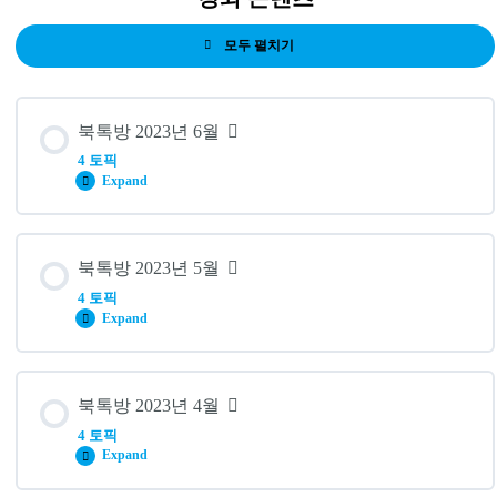
모두 펼치기
레
슨
북톡방 2023년 6월
4 토픽
Expand
레슨 내용
북톡방 2023년 5월
0% 완료
0/4 단계
4 토픽
Expand
#68. 수학의 쓸모 – 수학의 원리를 통해 미래를 예측하는 법
따라잡기
레슨 내용
북톡방 2023년 4월
0% 완료
0/4 단계
4 토픽
#67. 프롬프트 엔지니어 – 챗GPT시대 프롬프트 엔지니어로
Expand
살아남는 방법