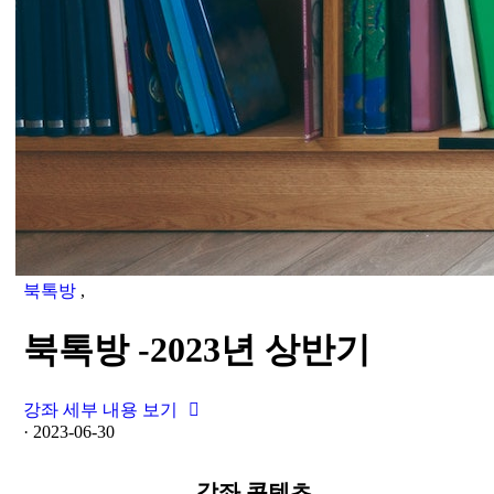
북톡방
,
북톡방 -2023년 상반기
강좌 세부 내용 보기
·
2023-06-30
강좌 콘텐츠