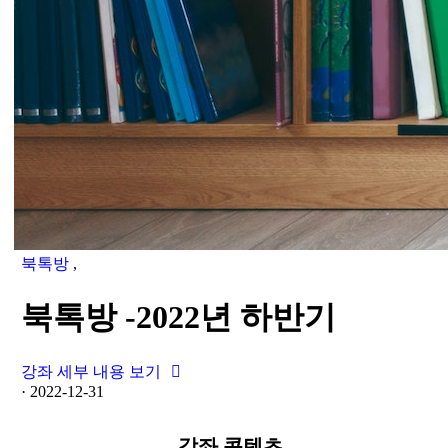
북톡방
,
북톡방 -2022년 하반기
강좌 세부 내용 보기
·
2022-12-31
강좌 콘텐츠