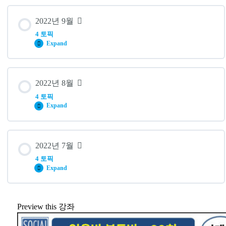
#42. 감성 콘텐츠 – 롱런 브랜드를 만드는 35가지 콘텐츠 공
레슨 내용
식
2022년 9월
0% 완료
0/4 단계
#39. 디지털 비즈니스 디자인 – 지금 바로 시작해야 할 디지
4 토픽
털 비즈니스 디자인
Expand
#41. 세렌디피티 코드 – 부와 성공 뒤에 숨겨진 행운의 과학
#36. 트렌드 코리아 2023 – RABBIT JUMP! 트렌드 코리아
2023 함께 읽기
#38. 후크 포인트 – 3초 세상에서 승리하는 법
레슨 내용
2022년 8월
0% 완료
0/4 단계
4 토픽
#35. 핑크펭귄 – 우리가 핑크펭귄이 되지 않으면 안되는 이
#37. 인간적인 브랜드가 살아남는다
Expand
유
#32. 당신은 AI를 개발하게 된다, 개발자가 아니더라도 – AI 제
품 개발 경영 방법에 관한 강력한 실무 가이드
레슨 내용
#34. 39세 김사장은 어떻게 콘텐츠 부자가 됐을까 – 무리없이
2022년 7월
여유롭게 살아가는 콘텐츠 사업의 비결
0% 완료
0/4 단계
4 토픽
#31. 디지털 콘텐츠 실전 마케팅 – 퍼포먼스를 높이기 위한 디지
Expand
털마케팅의 기본정석
#33. 게으르다는 착각 – 우리는 왜 게으름을 두려워할 필요가 없
#28. 컨버티드 – 고객의 마음을 훔치는 데이터 분석의 기술
는가
레슨 내용
Preview this 강좌
#30. 캐시버타이징 – 당신이 지갑을 열어야 하는 101가지 이유
0% 완료
0/4 단계
#27. 인피니트 게임 – 세상에 없던 판도를 만든 사람들의 5가지