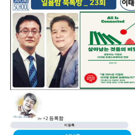
무한 원칙
#29. 호모 아딕투스 – 중독경제시대, 어떻게 생존하고 번영할 것
#24. 역행자 – 운명으로부터 자유를 얻는 7단계 인생 공략집 분
인가
석
#26. 픽사 스토리텔링 – 고객의 마음을 사로잡는 9가지 스토리
법칙
#23. 살아남는 것들의 비밀 – 생존하는 기업의 디지털 트랜스포
메이션 전략
#25. 웹 3.0 혁명이 온다 – 패러다임 대전환과 새로운 기회
#22. 작은 브랜드를 위한 책 – 작은 브랜드가 큰 브랜드를 이기
는 방법
#21. 프렌즈(Friends) – 단절과 고립의 시대 다시 우정을 찾으라
+2
등록함
미등록