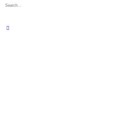
Search
for:
Close
search